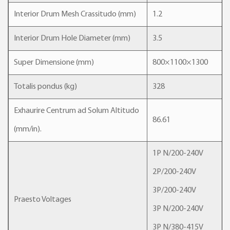
Interior Drum Mesh Crassitudo (mm)
1.2
Interior Drum Hole Diameter (mm)
3.5
Super Dimensione (mm)
800×1100×1300
Totalis pondus (kg)
328
Exhaurire Centrum ad Solum Altitudo
86.61
(mm/in).
1P N/200-240V
2P/200-240V
3P/200-240V
Praesto Voltages
3P N/200-240V
3P N/380-415V