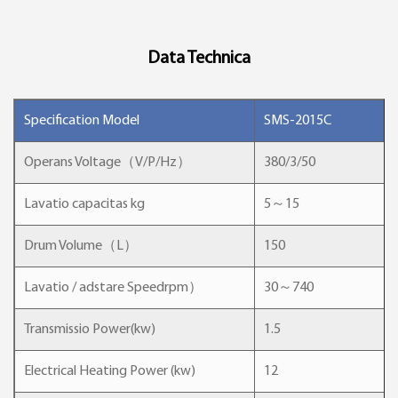
Data Technica
Specification Model
SMS-2015C
Operans Voltage（V/P/Hz）
380/3/50
Lavatio capacitas kg
5～15
Drum Volume（L）
150
Lavatio / adstare Speedrpm）
30～740
Transmissio Power(kw)
1.5
Electrical Heating Power (kw)
12