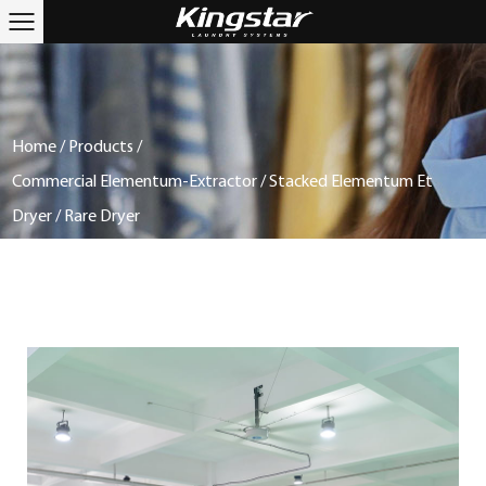
Home
/
Products
/
Commercial Elementum-Extractor / Stacked Elementum Et
Dryer / Rare Dryer
/
Coin-Operatus Hardmount Washer（15/20/25kg）