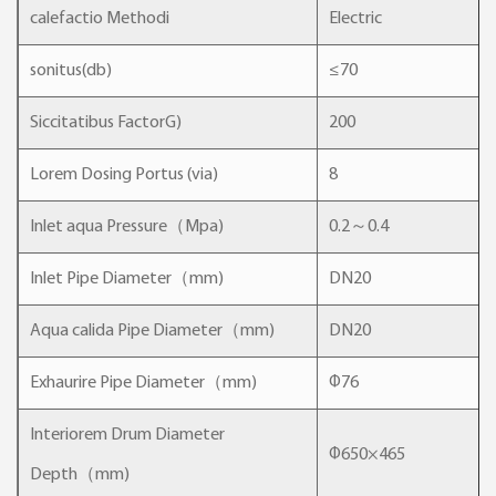
calefactio Methodi
Electric
sonitus(db)
≤70
Siccitatibus FactorG)
200
Lorem Dosing Portus (via)
8
Inlet aqua Pressure（Mpa)
0.2～0.4
Inlet Pipe Diameter（mm)
DN20
Aqua calida Pipe Diameter（mm)
DN20
Exhaurire Pipe Diameter（mm)
Φ76
Interiorem Drum Diameter
Φ650×465
Depth（mm)