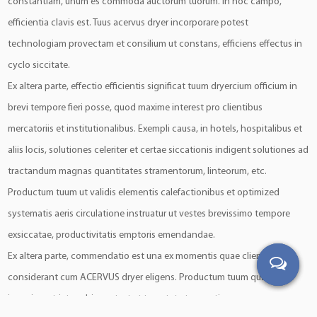
constantiam, unum es commoda auctorum tuorum. In hoc campo,
efficientia clavis est. Tuus acervus dryer incorporare potest
technologiam provectam et consilium ut constans, efficiens effectus in
cyclo siccitate.
Ex altera parte, effectio efficientis significat tuum dryercium officium in
brevi tempore fieri posse, quod maxime interest pro clientibus
mercatoriis et institutionalibus. Exempli causa, in hotels, hospitalibus et
aliis locis, solutiones celeriter et certae siccationis indigent solutiones ad
tractandum magnas quantitates stramentorum, linteorum, etc.
Productum tuum ut validis elementis calefactionibus et optimized
systematis aeris circulatione instruatur ut vestes brevissimo tempore
exsiccatae, productivitatis emptoris emendandae.
Ex altera parte, commendatio est una ex momentis quae clientes
considerant cum ACERVUS dryer eligens. Productum tuum quale
imperium stricte subire potest et temptat ut operationem suam