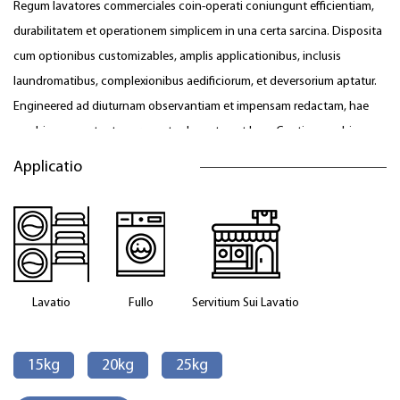
Regum lavatores commerciales coin-operati coniungunt efficientiam,
durabilitatem et operationem simplicem in una certa sarcina. Disposita
cum optionibus customizables, amplis applicationibus, inclusis
laundromatibus, complexionibus aedificiorum, et deversorium aptatur.
Engineered ad diuturnam observantiam et impensam redactam, hae
machinae constantes proventus lavant post lava. Continge nobiscum
hodie ut aptam solutionem invenias pro lauandi necessitatibus tuis!
Applicatio
Lavatio
Fullo
Servitium Sui
Lavatio
15kg
20kg
25kg